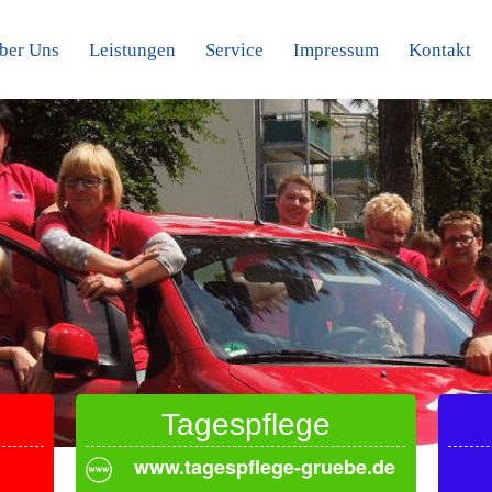
ber Uns
Leistungen
Service
Impressum
Kontakt
Tagespflege
Die
www.tagespflege-gruebe.de