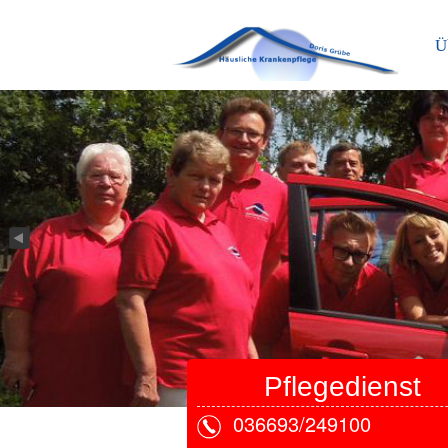
Ü
Pflegedienst
036693/249100