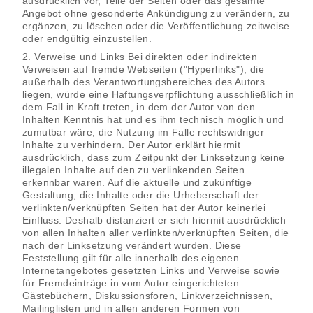
ausdrücklich vor, Teile der Seiten oder das gesamte
Angebot ohne gesonderte Ankündigung zu verändern, zu
ergänzen, zu löschen oder die Veröffentlichung zeitweise
oder endgültig einzustellen.
2. Verweise und Links Bei direkten oder indirekten
Verweisen auf fremde Webseiten ("Hyperlinks"), die
außerhalb des Verantwortungsbereiches des Autors
liegen, würde eine Haftungsverpflichtung ausschließlich in
dem Fall in Kraft treten, in dem der Autor von den
Inhalten Kenntnis hat und es ihm technisch möglich und
zumutbar wäre, die Nutzung im Falle rechtswidriger
Inhalte zu verhindern. Der Autor erklärt hiermit
ausdrücklich, dass zum Zeitpunkt der Linksetzung keine
illegalen Inhalte auf den zu verlinkenden Seiten
erkennbar waren. Auf die aktuelle und zukünftige
Gestaltung, die Inhalte oder die Urheberschaft der
verlinkten/verknüpften Seiten hat der Autor keinerlei
Einfluss. Deshalb distanziert er sich hiermit ausdrücklich
von allen Inhalten aller verlinkten/verknüpften Seiten, die
nach der Linksetzung verändert wurden. Diese
Feststellung gilt für alle innerhalb des eigenen
Internetangebotes gesetzten Links und Verweise sowie
für Fremdeinträge in vom Autor eingerichteten
Gästebüchern, Diskussionsforen, Linkverzeichnissen,
Mailinglisten und in allen anderen Formen von