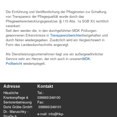
Die Einführung und Veröffentlichung der Pflegenoten zur Schaffung
von Transparenz der Pflegequalität wurde durch das
Pflegeweiterentwicklungsgesetzes (§ 115 Abs. 1a SGB XI) rechtlich
verankert.
Seit dem werden die, in den durchgeführten MDK Prüfungen
gewonnenen Erkenntnisse in
Transparenzberichten
festgehalten und
durch Noten wiedergegeben. Zusätzlich wird ein Vergleichswert in
Form des Landesdurchschnitts angezeigt.
Als Dienstleistungsunternehmen liegt uns ein außergewöhnlicher
Service sehr am Herzen, der sich auch in unserem
MDK-
Prüfbericht
wiederspiegelt.
Adresse
Kontakt
Häusliche
Tel.:
Krankenpflege &
036693/249100
Seniorenbetreuung
Fax:
Doris Grübe GmbH
036693/249101
Dr.- Maruschky -
e-mail: info@hkp-
Straße 9